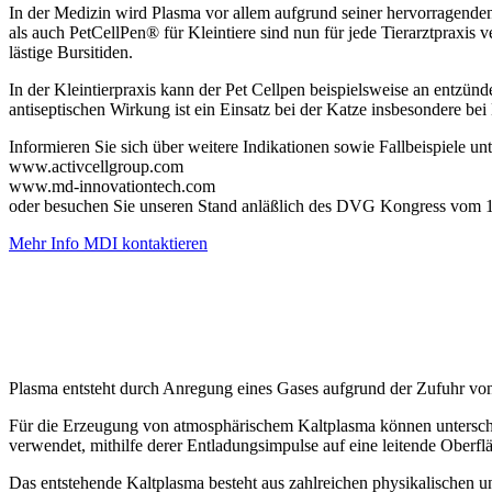
In der Medizin wird Plasma vor allem aufgrund seiner hervorragende
als auch PetCellPen® für Kleintiere sind nun für jede Tierarztpraxi
lästige Bursitiden.
In der Kleintierpraxis kann der Pet Cellpen beispielsweise an entzü
antiseptischen Wirkung ist ein Einsatz bei der Katze insbesondere be
Informieren Sie sich über weitere Indikationen sowie Fallbeispiele unt
www.activcellgroup.com
www.md-innovationtech.com
oder besuchen Sie unseren Stand anläßlich des DVG Kongress vom 19
Mehr Info MDI kontaktieren
Plasma entsteht durch Anregung eines Gases aufgrund der Zufuhr von
Für die Erzeugung von atmosphärischem Kaltplasma können unterschie
verwendet, mithilfe derer Entladungsimpulse auf eine leitende Oberf
Das entstehende Kaltplasma besteht aus zahlreichen physikalischen 