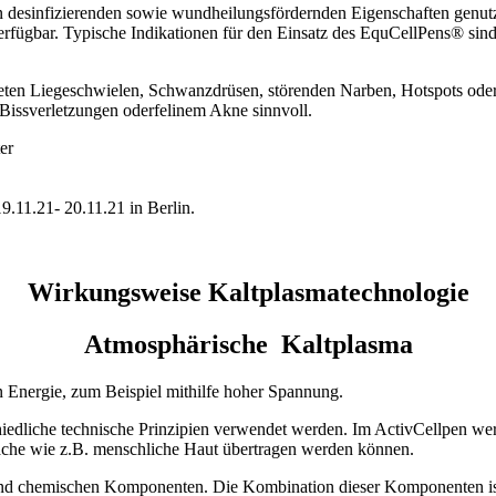
n desinfizierenden sowie wundheilungsfördernden Eigenschaften genutz
s verfügbar. Typische Indikationen für den Einsatz des EquCellPens® si
ndeten Liegeschwielen, Schwanzdrüsen, störenden Narben, Hotspots oder
i Bissverletzungen oderfelinem Akne sinnvoll.
er
.11.21- 20.11.21 in Berlin.
Wirkungsweise Kaltplasmatechnologie
Atmosphärische Kaltplasma
 Energie, zum Beispiel mithilfe hoher Spannung.
dliche technische Prinzipien verwendet werden. Im ActivCellpen werden
läche wie z.B. menschliche Haut übertragen werden können.
und chemischen Komponenten. Die Kombination dieser Komponenten ist l