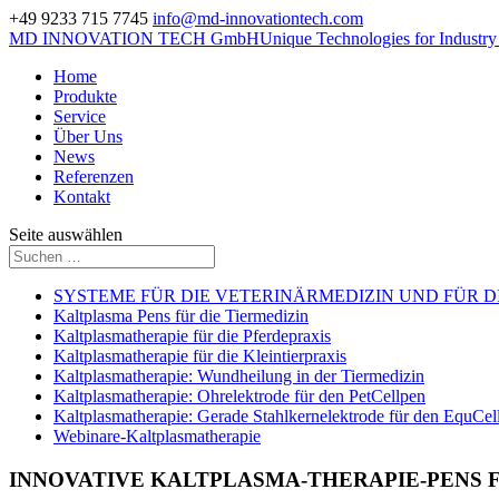
+49 9233 715 7745
info@md-innovationtech.com
MD INNOVATION TECH GmbH
Unique Technologies for Industr
Home
Produkte
Service
Über Uns
News
Referenzen
Kontakt
Seite auswählen
SYSTEME FÜR DIE VETERINÄRMEDIZIN UND FÜR 
Kaltplasma Pens für die Tiermedizin
Kaltplasmatherapie für die Pferdepraxis
Kaltplasmatherapie für die Kleintierpraxis
Kaltplasmatherapie: Wundheilung in der Tiermedizin
Kaltplasmatherapie: Ohrelektrode für den PetCellpen
Kaltplasmatherapie: Gerade Stahlkernelektrode für den EquCel
Webinare-Kaltplasmatherapie
INNOVATIVE KALTPLASMA-THERAPIE-PENS F