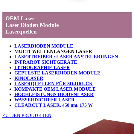
OEM Laser
Laser Dioden Module
Laserquellen
LASERDIODEN MODULE
M
ULTI-WELLENLÄNGEN LASER
LASERTREIBER / LASER ANSTEUERUNGEN
INFRAROT SICHTGERÄTE
LITHOGRAPHIE LASER
GEPULSTE LASERDIODEN MODULE
KINOLASER
LASERQUELLEN FÜR 3D-DRUCK
KOMPAKTE OEM LASER MODULE
HOCHLEISTUNGS DIODENLASER
WASSERDICHTER LASER
CLEARCUT LASER, 450 nm, 175 W
ZU DEN PRODUKTEN