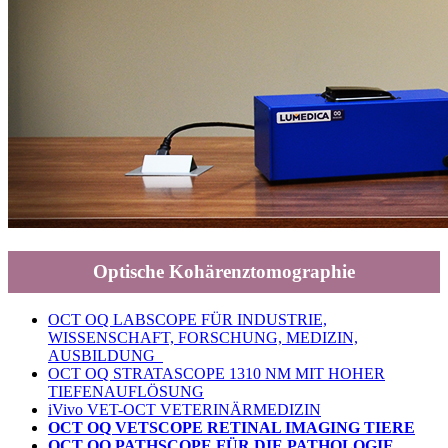
Optische Kohärenztomographie
OCT OQ LABSCOPE FÜR INDUSTRIE,
WISSENSCHAFT, FORSCHUNG, MEDIZIN,
AUSBILDUNG
OCT OQ STRATASCOPE 1310 NM MIT HOHER
TIEFENAUFLÖSUNG
iVivo VET-OCT VETERINÄRMEDIZIN
OCT OQ VETSCOPE RETINAL IMAGING TIERE
OCT OQ PATHSCOPE FÜR DIE PATHOLOGIE