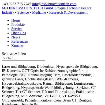
+49 9233 715 7745
info@md-innovationtech.com
MD INNOVATION TECH GmbH
Unique Technologies for
Zur Datenschutzerklärung
Industry • Science • Medicine • Research & Development
Zustimmen und ausblenden.
Home
Produkte
Service
Über Uns
News
Referenzen
Kontakt
Seite auswählen
Laser und Bildgebung: Diodenlaser, Hyperspektrale Bildgebung,
IR-Kameras, OCT Optische Kohärenztomographie für die
Pathologie, OCT Retinal Imaging Tiere, Laserdiodenmodule,
gepulste Laser, Hochleistungslaser, SWIR-Kameras,
Hyperspektralmikroskopie, Raman-Bildgebung, Lumineszenz-
Bildgebung, Hyperspektrale Weitfeldbildgebung, Spektrale CT
Scanner, Tier CT Scanner, DR und Fluoroskopie, Präklinische
Bildgebung, MRT-Systeme, VET-OCT, VET-WAVE
Ohrdiagnostik, Patientenmonitore, Cone Beam CT, Röntgen,
Kaltplasma-Therapie Pen