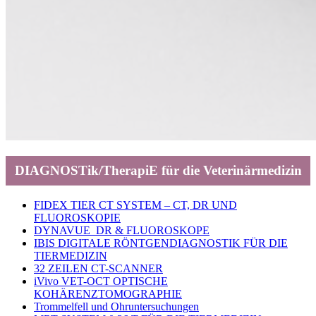
DIAGNOSTik/TherapiE für die Veterinärmedizin
FIDEX TIER CT SYSTEM – CT, DR UND
FLUOROSKOPIE
DYNAVUE DR & FLUOROSKOPE
IBIS DIGITALE RÖNTGENDIAGNOSTIK FÜR DIE
TIERMEDIZIN
32 ZEILEN CT-SCANNER
iVivo VET-OCT OPTISCHE
KOHÄRENZTOMOGRAPHIE
Trommelfell und Ohruntersuchungen