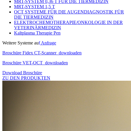
MRT-SYSTEM 0,36 T FÜR DIE TIERMEDIZIN
MRT-SYSTEM 1,5 T
OCT SYSTEME FÜR DIE AUGENDIAGNOSTIK FÜR
DIE TIERMEDIZIN
ELEKTROCHEMOTHERAPIE/ONKOLOGIE IN DER
VETERINÄRMEDIZIN
Kaltplasma Therapie Pen
Weitere Systeme au
f
Anfrage
Broschüre Fidex CT-Scanner
downloaden
Broschüre VET-OCT downloaden
Download Broschüre
ZU DEN PRODUKTEN