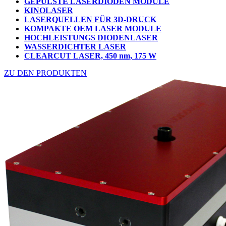
GEPULSTE LASERDIODEN MODULE
KINOLASER
LASERQUELLEN FÜR 3D-DRUCK
KOMPAKTE OEM LASER MODULE
HOCHLEISTUNGS DIODENLASER
WASSERDICHTER LASER
CLEARCUT LASER, 450 nm, 175 W
ZU DEN PRODUKTEN