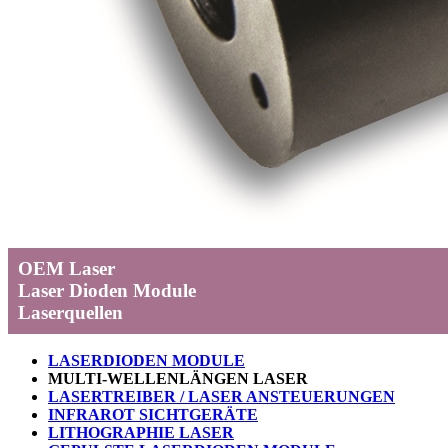
OEM Laser
Laser Dioden Module
Laserquellen
LASERDIODEN MODULE
M
ULTI-WELLENLÄNGEN LASER
LASERTREIBER / LASER ANSTEUERUNGEN
INFRAROT SICHTGERÄTE
LITHOGRAPHIE LASER