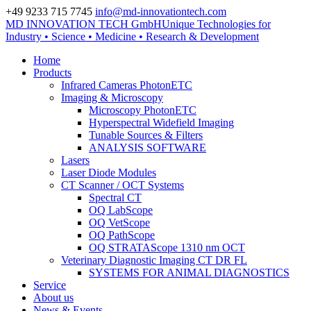
+49 9233 715 7745
info@md-innovationtech.com
MD INNOVATION TECH GmbH
Unique Technologies for
Zur Datenschutzerklärung
Industry • Science • Medicine • Research & Development
Zustimmen und ausblenden.
Home
Products
Infrared Cameras PhotonETC
Imaging & Microscopy
Microscopy PhotonETC
Hyperspectral Widefield Imaging
Tunable Sources & Filters
ANALYSIS SOFTWARE
Lasers
Laser Diode Modules
CT Scanner / OCT Systems
Spectral CT
OQ LabScope
OQ VetScope
OQ PathScope
OQ STRATAScope 1310 nm OCT
Veterinary Diagnostic Imaging CT DR FL
SYSTEMS FOR ANIMAL DIAGNOSTICS
Service
About us
News & Events